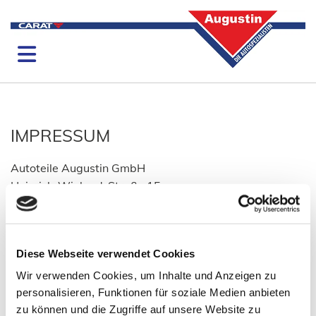
IMPRESSUM
Autoteile Augustin GmbH
Heinrich-Wieland-Straße 15
55218 Ingelheim am Rhein
Telefon:
06132 71510
Diese Webseite verwendet Cookies
E-Mail:
kontakt@autoteile-augustin.com
Wir verwenden Cookies, um Inhalte und Anzeigen zu
Geschäftsführer: Thomas Sölter
personalisieren, Funktionen für soziale Medien anbieten
zu können und die Zugriffe auf unsere Website zu